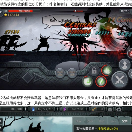
，就能获得相应的排位积分提升；排名越靠前，还能得到对应的奖励，并且能带来满满
和达成成就都不会赠送武器，这意味着我们不用太氪金，只有通关才能获得武器的设
是血瓶用得太多，这一局肯定拿不到三星，所以想达成三星对操作的要求很高，相比