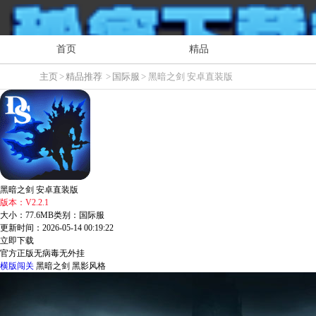
首页
精品
主页
>
精品推荐
>
国际服
> 黑暗之剑 安卓直装版
黑暗之剑 安卓直装版
版本：V2.2.1
大小：77.6MB
类别：国际服
更新时间：2026-05-14 00:19:22
立即下载
官方正版
无病毒
无外挂
横版闯关
黑暗之剑
黑影风格