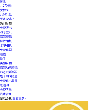
像素
共2790款
女性向
共1071款
更多游戏 >
热门标签
免费听书
动态壁纸
高清壁纸
特效相机
水印相机
免费追剧
追剧
快手
美颜自拍
高清动态壁纸
vlog拍摄神器
电子书阅读器
免费追书软件
笔趣阁
免费听歌
汽水音乐
游戏合集
查看更多
>