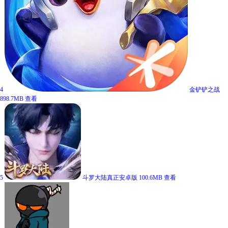
4
金铲铲之战
898.7MB
查看
5
斗罗大陆真正安卓版
100.6MB
查看