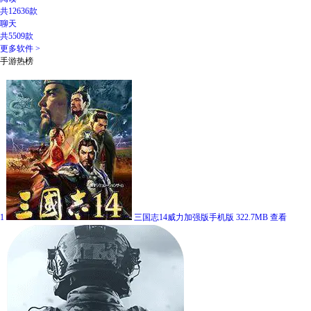
共12636款
聊天
共5509款
更多软件 >
手游热榜
1
三国志14威力加强版手机版
322.7MB
查看