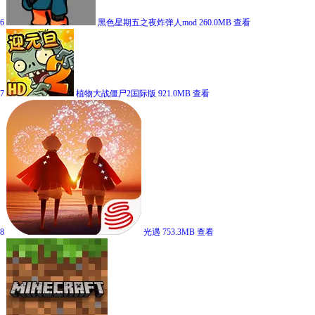
6
黑色星期五之夜炸弹人mod
260.0MB
查看
7
植物大战僵尸2国际版
921.0MB
查看
8
光遇
753.3MB
查看