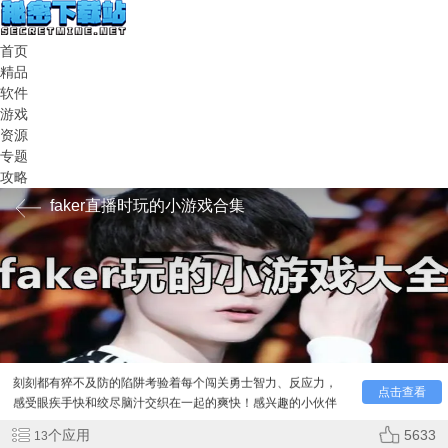
首页
精品
软件
游戏
资源
专题
攻略
faker直播时玩的小游戏合集
faker直播时玩的小游戏合集提供给小伙伴们，关卡挑战玩
法首次摆脱节奏跳跃，增加尖刺、火线、玻璃危险机关，时时
刻刻都有猝不及防的陷阱考验着每个闯关勇士智力、反应力，
点击查看
感受眼疾手快和绞尽脑汁交织在一起的爽快！感兴趣的小伙伴
欢迎下载！
个应用
5633
13