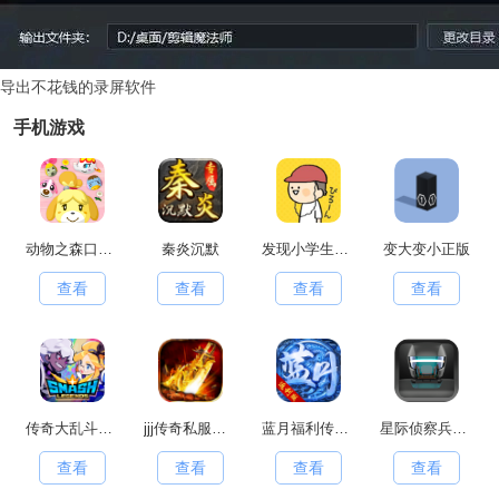
导出不花钱的录屏软件
手机游戏
动物之森口袋露营(PocketCamp)移动端安卓官方版
秦炎沉默
发现小学生常有的事游戏官方最新版
变大变小正版
查看
查看
查看
查看
传奇大乱斗原版
jjj传奇私服手游无广告版
蓝月福利传奇红包版
星际侦察兵K1手游直装版
查看
查看
查看
查看