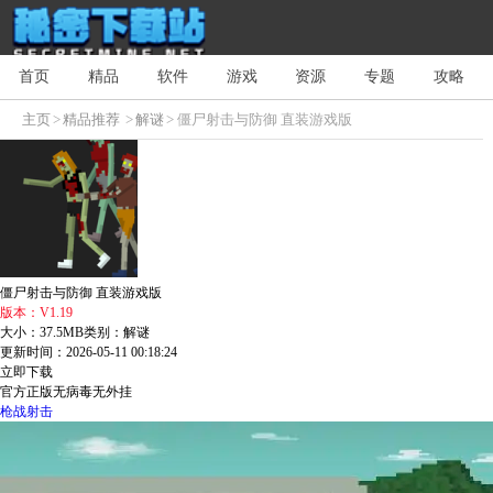
首页
精品
软件
游戏
资源
专题
攻略
主页
>
精品推荐
>
解谜
> 僵尸射击与防御 直装游戏版
僵尸射击与防御 直装游戏版
版本：V1.19
大小：37.5MB
类别：解谜
更新时间：2026-05-11 00:18:24
立即下载
官方正版
无病毒
无外挂
枪战射击