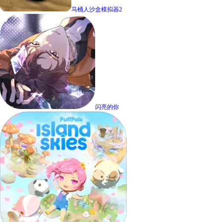
马桶人沙盒模拟器2
闪亮的你