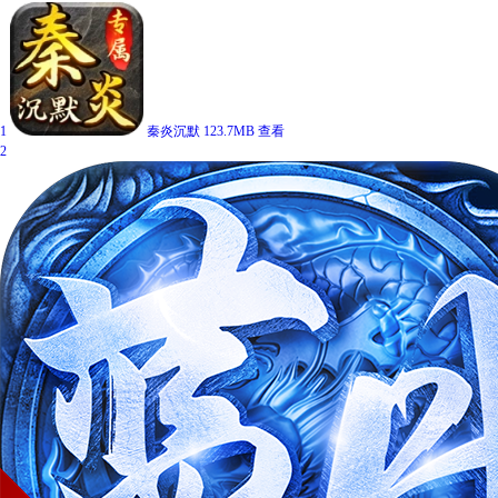
1
秦炎沉默
123.7MB
查看
2