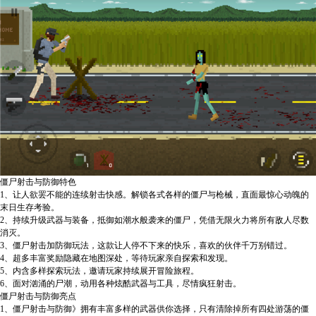
僵尸射击与防御特色
1、让人欲罢不能的连续射击快感。解锁各式各样的僵尸与枪械，直面最惊心动魄的
末日生存考验。
2、持续升级武器与装备，抵御如潮水般袭来的僵尸，凭借无限火力将所有敌人尽数
消灭。
3、僵尸射击加防御玩法，这款让人停不下来的快乐，喜欢的伙伴千万别错过。
4、超多丰富奖励隐藏在地图深处，等待玩家亲自探索和发现。
5、内含多样探索玩法，邀请玩家持续展开冒险旅程。
6、面对汹涌的尸潮，动用各种炫酷武器与工具，尽情疯狂射击。
僵尸射击与防御亮点
1、僵尸射击与防御》拥有丰富多样的武器供你选择，只有清除掉所有四处游荡的僵