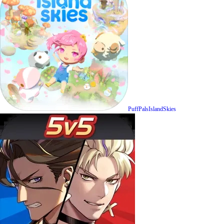
PuffPalsIslandSkies