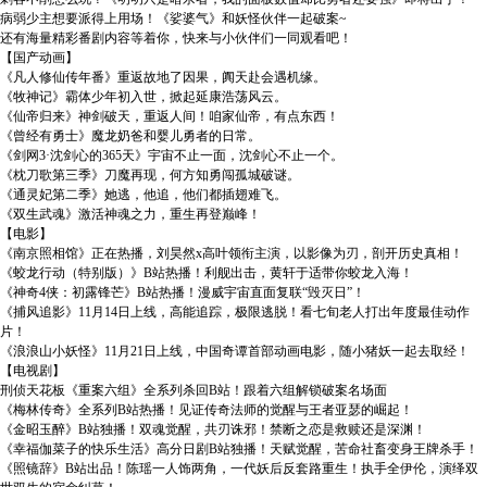
病弱少主想要派得上用场！《娑婆气》和妖怪伙伴一起破案~
还有海量精彩番剧内容等着你，快来与小伙伴们一同观看吧！
【国产动画】
《凡人修仙传年番》重返故地了因果，阗天赴会遇机缘。
《牧神记》霸体少年初入世，掀起延康浩荡风云。
《仙帝归来》神剑破天，重返人间！咱家仙帝，有点东西！
《曾经有勇士》魔龙奶爸和婴儿勇者的日常。
《剑网3·沈剑心的365天》宇宙不止一面，沈剑心不止一个。
《枕刀歌第三季》刀魔再现，何方知勇闯孤城破谜。
《通灵妃第二季》她逃，他追，他们都插翅难飞。
《双生武魂》激活神魂之力，重生再登巅峰！
【电影】
《南京照相馆》正在热播，刘昊然x高叶领衔主演，以影像为刃，剖开历史真相！
《蛟龙行动（特别版）》B站热播！利舰出击，黄轩于适带你蛟龙入海！
《神奇4侠：初露锋芒》B站热播！漫威宇宙直面复联“毁灭日”！
《捕风追影》11月14日上线，高能追踪，极限逃脱！看七旬老人打出年度最佳动作
片！
《浪浪山小妖怪》11月21日上线，中国奇谭首部动画电影，随小猪妖一起去取经！
【电视剧】
刑侦天花板《重案六组》全系列杀回B站！跟着六组解锁破案名场面
《梅林传奇》全系列B站热播！见证传奇法师的觉醒与王者亚瑟的崛起！
《金昭玉醉》B站独播！双魂觉醒，共刃诛邪！禁断之恋是救赎还是深渊！
《幸福伽菜子的快乐生活》高分日剧B站独播！天赋觉醒，苦命社畜变身王牌杀手！
《照镜辞》B站出品！陈瑶一人饰两角，一代妖后反套路重生！执手全伊伦，演绎双