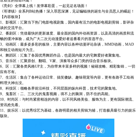
世双生的宿命纠葛！
《亮剑》全弹幕上线！发弹幕彩蛋，一起见证名场面！
《哥谭镇》全系列B站热播！深入罪恶深渊，见证蝙蝠侠的诞生与全员恶人的崛起！
【内容板块】
1、影视区：汇聚当下热门电影电视剧集，国内最有活力的电影电视剧剪辑，影评杂
谈的交流平台。
2、番剧区：凭借最快的更新速度、最全面的国内外动画资源，以及高清的画质和流
畅的缓冲体验，成为广大二次元动漫爱好者追番看片的首选平台。
3、动画区：最多姿多彩的板块，主要内容以各种动漫评论杂谈，MMD动画，MAD
和独立动画短片为主。
4、舞蹈区：汇集了各国优秀舞蹈作品，也是国内最大的宅舞爱好者聚集地。
5、音乐区：汇聚原创、翻唱、V家、演奏等众多门类的综合音乐板块。
6、区：汇聚各类风格UP主，为你带来丰富多样的视频！秘籍攻略、精彩集锦，一切
应有尽有。
7、生活区：集合了各种运动日常、搞笑傻缺、趣味萌宠等内容，更有各路手工绘画
料理大神出没。
8、科技区：领略各界前沿科技，不同层面的纵向科普，技术宅的聚集地。
9、鬼畜区：二、三次元的鬼畜视频，填不上的脑洞，防不住的高能。
10、时尚区：与时尚紧密相连的内容，以不同风格美妆、服饰为主，更有国际潮流、
资讯抢先看。
11、娱乐区：以优秀综艺为基础，各路明星的相关剪辑为辅，打造极具吸引力的娱乐
版块。