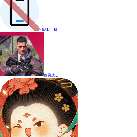
别动我手机
幽灵袭击