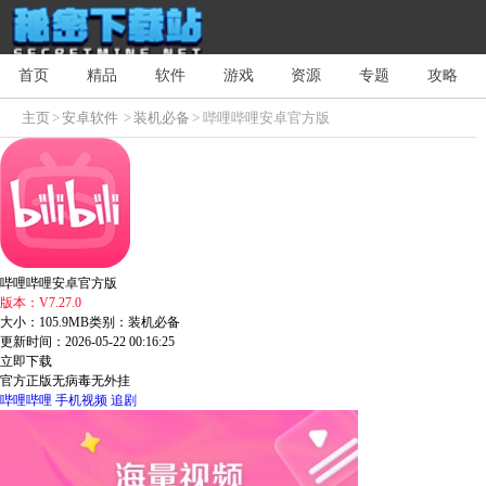
首页
精品
软件
游戏
资源
专题
攻略
主页
>
安卓软件
>
装机必备
> 哔哩哔哩安卓官方版
哔哩哔哩安卓官方版
版本：V7.27.0
大小：105.9MB
类别：装机必备
更新时间：2026-05-22 00:16:25
立即下载
官方正版
无病毒
无外挂
哔哩哔哩
手机视频
追剧