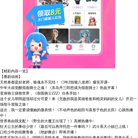
【精彩内容一览】
【番剧动画】
天然卷都是好老师，银魂永不完结！《3年Z组银八老师》爆笑开课~
中年大叔觉醒假面骑士之魂！《东岛丹三郎想成为假面骑士》热血开幕！
变身骑士拯救世界，《假面骑士ZZZ》任务开始！
这个女儿明明超强却过分可爱！来《无敌的我是英雄爸爸和精灵妈妈的女儿》开启一
场智斗冒险之旅！
这次，我一定要读懂她的微表情！《不动声色的柏田与喜形于色的太田》心跳热播
中！
世界将由我支配！《野生的大魔王出现了！》高燃热播中~
狂犬公主的事你少管！《最后可以再拜托您一件事吗？》武斗系大小姐已上线！
口吃少年的炫舞青春，《绝妙舞步》即将开播！
刺客不削怎么玩？《明明只是暗杀者，我的面板数值却比勇者还要强》即将出手！