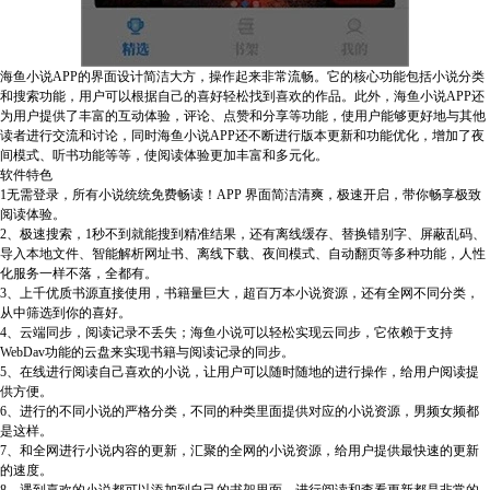
海鱼小说APP的界面设计简洁大方，操作起来非常流畅。它的核心功能包括小说分类
和搜索功能，用户可以根据自己的喜好轻松找到喜欢的作品。此外，海鱼小说APP还
为用户提供了丰富的互动体验，评论、点赞和分享等功能，使用户能够更好地与其他
读者进行交流和讨论，同时海鱼小说APP还不断进行版本更新和功能优化，增加了夜
间模式、听书功能等等，使阅读体验更加丰富和多元化。
软件特色
1无需登录，所有小说统统免费畅读！APP 界面简洁清爽，极速开启，带你畅享极致
阅读体验。
2、极速搜索，1秒不到就能搜到精准结果，还有离线缓存、替换错别字、屏蔽乱码、
导入本地文件、智能解析网址书、离线下载、夜间模式、自动翻页等多种功能，人性
化服务一样不落，全都有。
3、上千优质书源直接使用，书籍量巨大，超百万本小说资源，还有全网不同分类，
从中筛选到你的喜好。
4、云端同步，阅读记录不丢失；海鱼小说可以轻松实现云同步，它依赖于支持
WebDav功能的云盘来实现书籍与阅读记录的同步。
5、在线进行阅读自己喜欢的小说，让用户可以随时随地的进行操作，给用户阅读提
供方便。
6、进行的不同小说的严格分类，不同的种类里面提供对应的小说资源，男频女频都
是这样。
7、和全网进行小说内容的更新，汇聚的全网的小说资源，给用户提供最快速的更新
的速度。