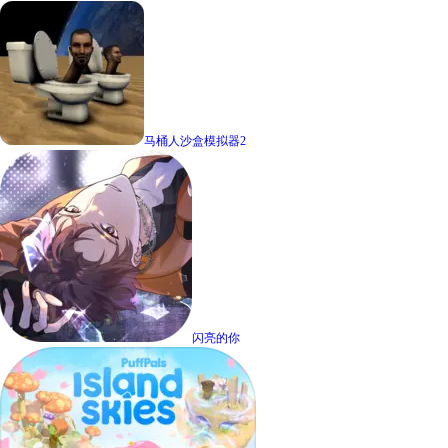
马桶人沙盒模拟器2
闪亮的你