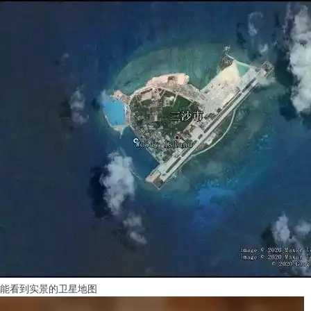
能看到实景的卫星地图