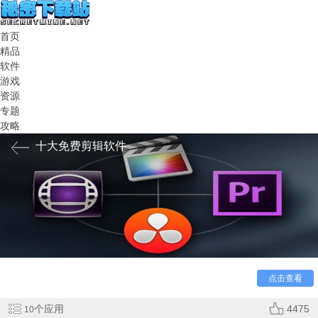
首页
精品
软件
游戏
资源
专题
攻略
十大免费剪辑软件
十大免费剪辑软件下载分享！小编在这里整理了十大手机
点击查看
超好用的免费剪辑软件，可以帮助大家更快、更便捷的完成视
频剪辑，不用花费任何就能使用全部的功能，初学者也能制作
个应用
4475
10
出专业水准的视频内容，经常需要视频剪辑的小伙伴们可以看