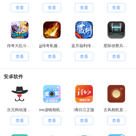
查看
查看
查看
查看
传奇大乱斗原版
jjj传奇私服手游无广告版
蓝月福利传奇红包版
星际侦察兵K1手游直装版
查看
查看
查看
查看
安卓软件
次元狗动漫通用版
ins滤镜相机手机版
i青白江正版
古风相机直装版
查看
查看
查看
查看