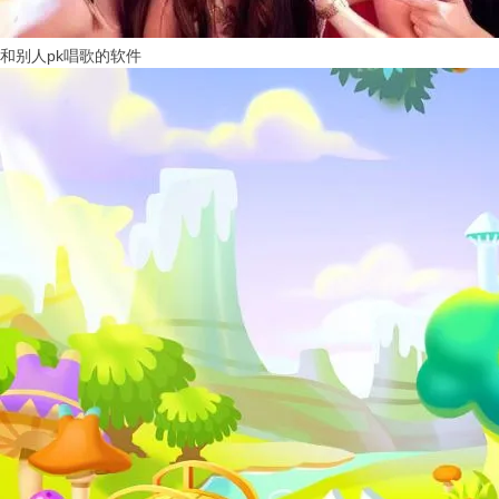
和别人pk唱歌的软件