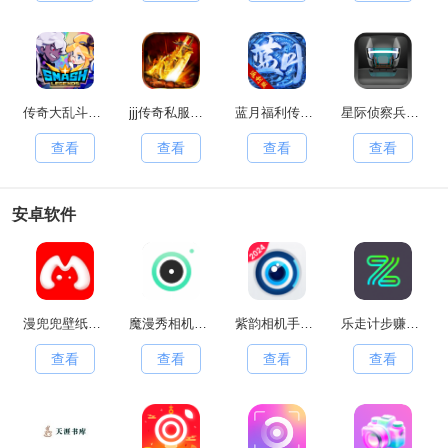
传奇大乱斗原版
jjj传奇私服手游无广告版
蓝月福利传奇红包版
星际侦察兵K1手游直装版
查看
查看
查看
查看
安卓软件
漫兜兜壁纸安卓官方版
魔漫秀相机安卓版
紫韵相机手机版
乐走计步赚钱软件最新免费版
查看
查看
查看
查看