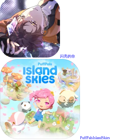
闪亮的你
PuffPalsIslandSkies