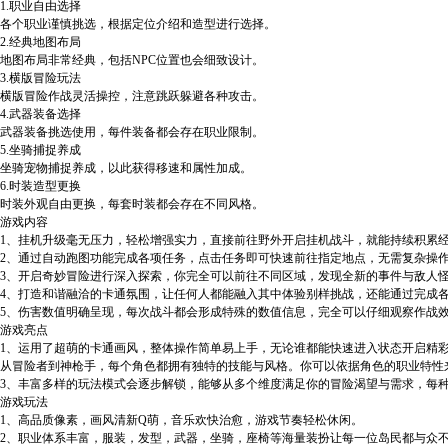
1.职业自由选择
各个职业谨慎挑选，根据定位介绍和造型进行选择。
2.经典地图布局
地图布局非常经典，包括NPC位置也会细致设计。
3.横版冒险玩法
横版冒险作战灵活操控，注意跳跃躲避各种攻击。
4.武器装备选择
武器装备挑选使用，每件装备都会存在职业限制。
5.坐骑捕捉养成
坐骑宠物捕捉养成，以此获得移速和属性加成。
6.时装造型更换
时装外观自由更换，每套时装都会存在不同风格。
游戏内容
1、挂机升级毫无压力，轻松增强实力，直接前往野外开启挂机战斗，就能持续积累
2、通过自动跑图功能完成各项任务，点击任务即可快速前往指定地点，无需复杂操
3、开启奇妙冒险进行深入探索，你完全可以前往不同区域，发现全新的事件与敌人
4、打造和谐融洽的卡通氛围，让任何人都能融入其中体验别样挑战，还能通过完成
5、伤害数值明确呈现，每次战斗都会形成特殊的数值信息，完全可以仔细观察作战
游戏亮点
1、运用了超萌的卡通画风，整体操作简单易上手，无论谁都能快速进入状态开启精
从冒险者到神枪手，每个角色都拥有独特的技能与风格。你可以依据角色的职业特性
3、丰富多样的玩法模式会逐步解锁，能够从多个维度满足你的冒险渴望与需求，每
游戏玩法
1、高品质像素，画风清新Q萌，音乐欢快治愈，游戏节奏轻松休闲。
2、职业体系丰富，服装，发型，武器，坐骑，座椅等海量装扮让每一位岛民都与众