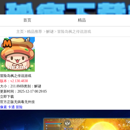
首页
精品
主页
>
精品推荐
>
解谜
> 冒险岛枫之传说游戏
冒险岛枫之传说游戏
版本：v2.130.4838
大小：211.8MB
类别：解谜
更新时间：2025-12-17 00:29:05
立即下载
官方正版
无病毒
无外挂
像素
卡通
冒险