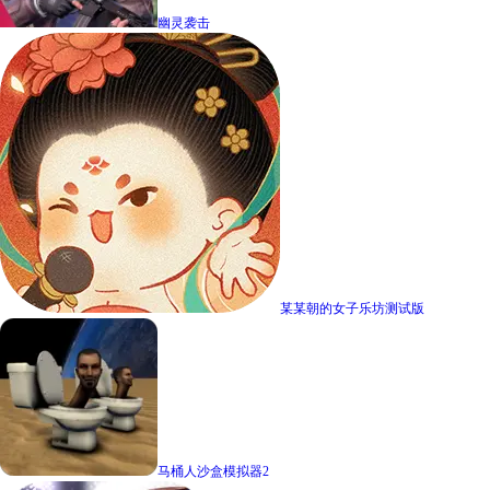
幽灵袭击
某某朝的女子乐坊测试版
马桶人沙盒模拟器2