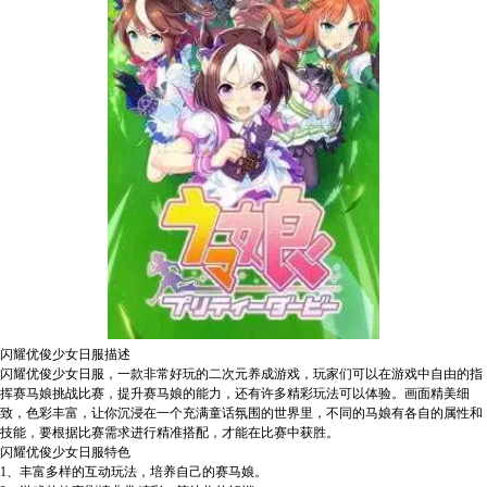
闪耀优俊少女日服描述
闪耀优俊少女日服，一款非常好玩的二次元养成游戏，玩家们可以在游戏中自由的指
挥赛马娘挑战比赛，提升赛马娘的能力，还有许多精彩玩法可以体验。画面精美细
致，色彩丰富，让你沉浸在一个充满童话氛围的世界里，不同的马娘有各自的属性和
技能，要根据比赛需求进行精准搭配，才能在比赛中获胜。
闪耀优俊少女日服特色
1、丰富多样的互动玩法，培养自己的赛马娘。