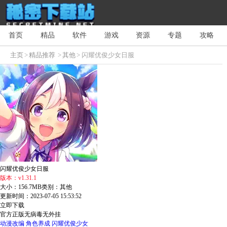
首页
精品
软件
游戏
资源
专题
攻略
主页
>
精品推荐
>
其他
> 闪耀优俊少女日服
闪耀优俊少女日服
版本：v1.31.1
大小：156.7MB
类别：其他
更新时间：2023-07-05 15:53:52
立即下载
官方正版
无病毒
无外挂
动漫改编
角色养成
闪耀优俊少女