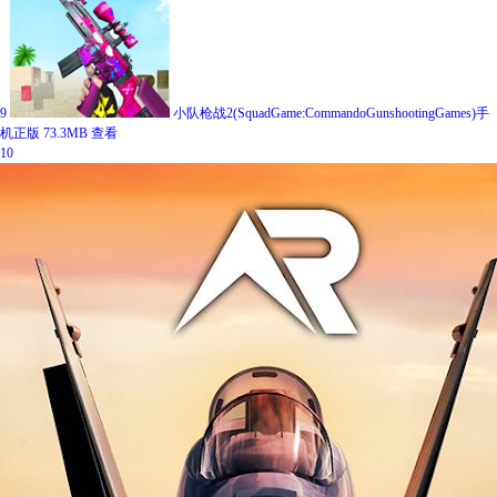
9
小队枪战2(SquadGame:CommandoGunshootingGames)手
机正版
73.3MB
查看
10