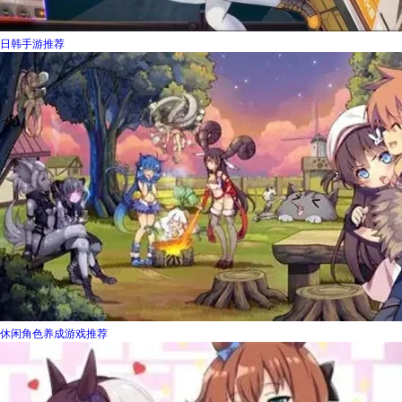
日韩手游推荐
休闲角色养成游戏推荐