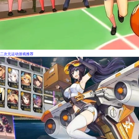
二次元运动游戏推荐