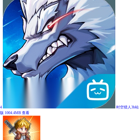
4
时空猎人3b站
版
1004.4MB
查看