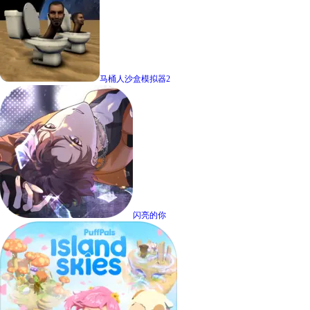
马桶人沙盒模拟器2
闪亮的你