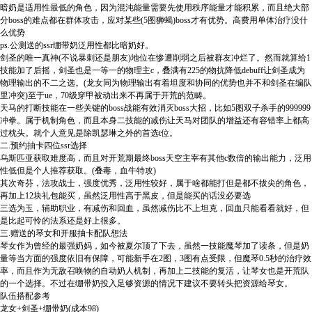
暗奶是适用性最低的角色，因为混沌能量需要先使用秩序能量才能积累，而且绝大部
分boss的难点都在群体攻击，应对某些(5图狮蝎)boss才有优势。高费用单体治疗没什
么优势
ps.公测送的ssr绷带奶泛用性都比暗奶好。
剑圣的唯一真神(不说暴刺还是朋友)地位在惨遭削弱之后被群友冲烂了。然而就算给1
技能加了后摇，剑圣也是一等一的物理主c，叠满有225的物抗降低debuff让剑圣成为
物理输出的不二之选。(龙女同为物理输出有着坦度和协同的优势也并不和剑圣在编队
里冲突)至于ue，70级穿甲被动出来不再属于开荒的范畴。
天马的打断技能在一些关键的boss战能有效消灭boss大招，比如5图双子杀手的999999
冲拳。属于机制角色，而且本身二技能的减伤让天马对团队的增益还有容错率上都高
过枕头。就个人意见是除凯瑟琳之外的首选t位。
二.预约抽卡四位ssr选择
乌斯匹亚获取难度高，而且对开荒期最终boss天空主宰有其他c数倍的输出能力，泛用
性低但是个人推荐获取。(叠毒，血牛特攻)
其次奇芬，法攻战士，强度优秀，泛用性较好，属于啥都能打但是都不拔尖的角色，
再加上12块礼包能买，虽然泛用性高于黑皮，但是能买的话没必要选
三选为玉，辅助职业，有减伤和回血，虽然减伤比不上坦克，回血只能看看就好，但
是比起可怜的法系还是好上很多。
三.赠送的琴女和开服抽卡配队想法
琴女作为曾经的最强奶妈，如今被夏尔顶了下去，虽然一技能魔琴加了读条，但是奶
量等当方面的强度依旧有保障，可能新手在2图，3图有点受限，但魔琴0.5秒的治疗效
率，而且作为无敌召唤物的自动奶人机制，再加上二技能的复活，让琴女也是开荒队
的一个选择。不过在绷带奶投入足够资源的情况下建议不要转头把资源给琴女。
队伍搭配参考
龙女+剑圣+绷带奶(成本98)