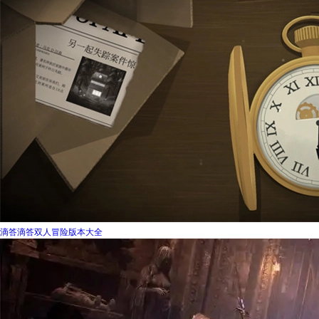
滴答滴答双人冒险版本大全