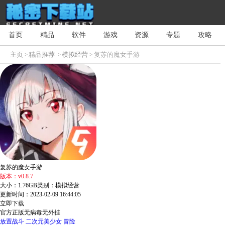
首页
精品
软件
游戏
资源
专题
攻略
主页
>
精品推荐
>
模拟经营
> 复苏的魔女手游
复苏的魔女手游
版本：v0.8.7
大小：1.76GB
类别：模拟经营
更新时间：2023-02-09 16:44:05
立即下载
官方正版
无病毒
无外挂
放置战斗
二次元美少女
冒险