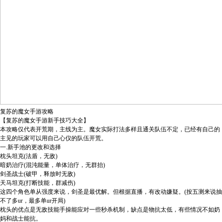
复苏的魔女手游攻略
【复苏的魔女手游新手技巧大全】
本攻略仅代表开荒期，主线为主。魔女实际打法多样且通关队伍不定，已经有自己的
主见的玩家可以用自己心仪的队伍开荒。
一.新手池的更改和选择
枕头坦克(法盾，无敌)
暗奶治疗(混沌能量，单体治疗，无群抬)
剑圣战士(破甲，释放时无敌)
天马坦克(打断技能，群减伤)
这四个角色单从强度来说，剑圣是最优解。但根据直播，有改动嫌疑。(按五测来说抽
不了多ur，最多单ur开局)
枕头的优点是无敌技能手操能应对一些秒杀机制，缺点是物抗太低，有些情况不如奶
妈和战士能抗。