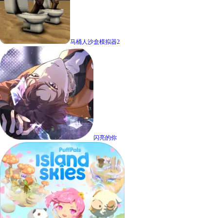
马桶人沙盒模拟器2
闪亮的你