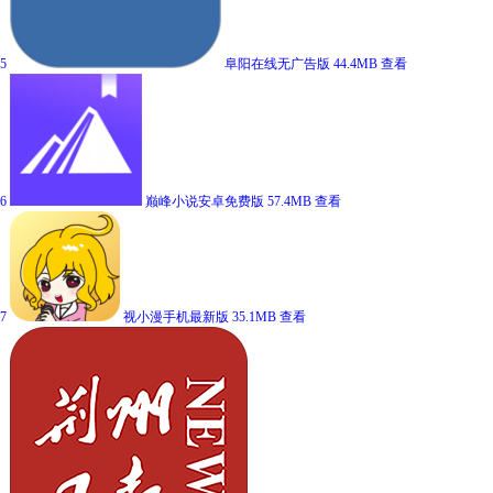
5
阜阳在线无广告版
44.4MB
查看
6
巅峰小说安卓免费版
57.4MB
查看
7
视小漫手机最新版
35.1MB
查看