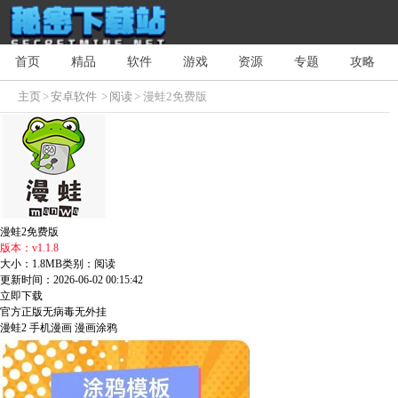
首页
精品
软件
游戏
资源
专题
攻略
主页
>
安卓软件
>
阅读
> 漫蛙2免费版
漫蛙2免费版
版本：v1.1.8
大小：1.8MB
类别：阅读
更新时间：2026-06-02 00:15:42
立即下载
官方正版
无病毒
无外挂
漫蛙2
手机漫画
漫画涂鸦