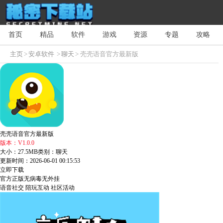
首页
精品
软件
游戏
资源
专题
攻略
主页
>
安卓软件
>
聊天
> 壳壳语音官方最新版
壳壳语音官方最新版
版本：V1.0.0
大小：27.5MB
类别：聊天
更新时间：2026-06-01 00:15:53
立即下载
官方正版
无病毒
无外挂
语音社交
陪玩互动
社区活动