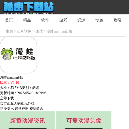
首页
精品
软件
游戏
资源
专题
攻略
主页
>
安卓软件
>
阅读
> 漫蛙manwa正版
漫蛙manwa正版
版本：V1.10
大小：53.5MB
类别：阅读
更新时间：2025-05-29 18:09:06
立即下载
官方正版
无病毒
无外挂
动漫资讯
追番神器
资源聚合