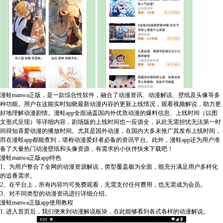
漫蛙manwa正版，是一款综合性软件，融合了动漫资讯、动漫解说、壁纸及头像等多
种功能。用户在这能实时知晓最新动漫内容的更新上线情况，观看视频解说，助力更
好地理解动漫剧情。漫蛙app全面涵盖国内外优质动漫的爆料信息、上线时间（以图
文形式呈现）等详细内容，剧场版的上线时间也一应俱全，从此无需担忧无法第一时
间得知喜爱动漫的播放时间。尤其是国外动漫，在国内大多未推广其发布上线时间，
而在漫蛙app都能查到，堪称动漫爱好者必备的资讯平台。此外，漫蛙app还为用户准
备了大量热门动漫壁纸和头像资源，有需求的小伙伴快来下载吧！
漫蛙manwa正版app特色
1、为用户整合了全网的动漫资源解说，类型覆盖极为全面，能充分满足用户多样化
的追番需求。
2、在平台上，所有内容均可免费观看，无需支付任何费用，也无需成为会员。
3、对不同类型的动漫资讯进行详细介绍。
漫蛙manwa正版app使用教程
1. 进入首页后，我们便来到动漫解说板块，在此能够看到各式各样的动漫解说。