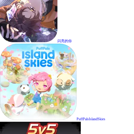
闪亮的你
PuffPalsIslandSkies