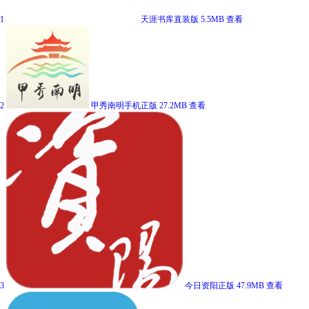
1
天涯书库直装版
5.5MB
查看
2
甲秀南明手机正版
27.2MB
查看
3
今日资阳正版
47.9MB
查看